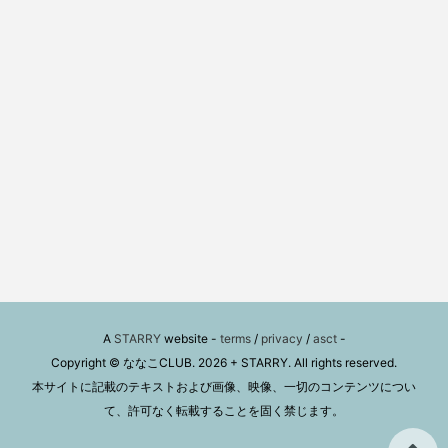
A
STARRY
website -
terms
/
privacy
/
asct
-
Copyright © ななこCLUB. 2026 + STARRY. All rights reserved.
本サイトに記載のテキストおよび画像、映像、一切のコンテンツについ
て、許可なく転載することを固く禁じます。