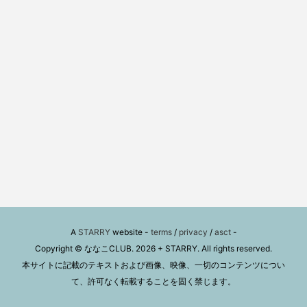
A
STARRY
website -
terms
/
privacy
/
asct
-
Copyright © ななこCLUB. 2026 + STARRY. All rights reserved.
本サイトに記載のテキストおよび画像、映像、一切のコンテンツについ
て、許可なく転載することを固く禁じます。