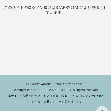
このサイトのログイン機能はSTARRY(TM)により提供され
ています。
A
STARRY
website -
terms
/
privacy
/
asct
-
Copyright © ななこCLUB. 2026 + STARRY. All rights reserved.
本サイトに記載のテキストおよび画像、映像、一切のコンテンツについ
て、許可なく転載することを固く禁じます。