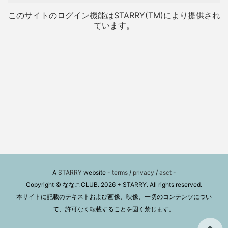
このサイトのログイン機能はSTARRY(TM)により提供され
ています。
A
STARRY
website -
terms
/
privacy
/
asct
-
Copyright © ななこCLUB. 2026 + STARRY. All rights reserved.
本サイトに記載のテキストおよび画像、映像、一切のコンテンツについ
て、許可なく転載することを固く禁じます。