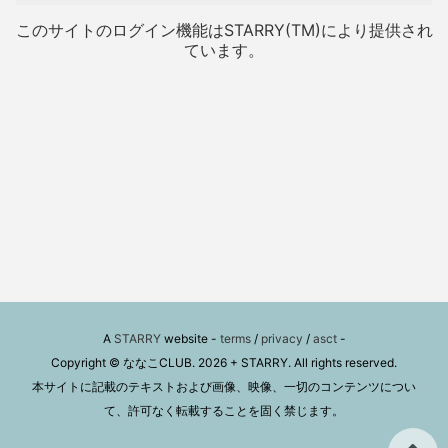
このサイトのログイン機能はSTARRY(TM)により提供され
ています。
A
STARRY
website -
terms
/
privacy
/
asct
-
Copyright © ななこCLUB. 2026 + STARRY. All rights reserved.
本サイトに記載のテキストおよび画像、映像、一切のコンテンツについ
て、許可なく転載することを固く禁じます。