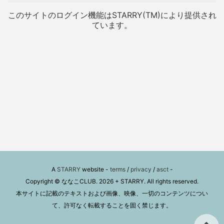
このサイトのログイン機能はSTARRY(TM)により提供され
ています。
A
STARRY
website -
terms
/
privacy
/
asct
-
Copyright © ななこCLUB. 2026 + STARRY. All rights reserved.
本サイトに記載のテキストおよび画像、映像、一切のコンテンツについ
て、許可なく転載することを固く禁じます。