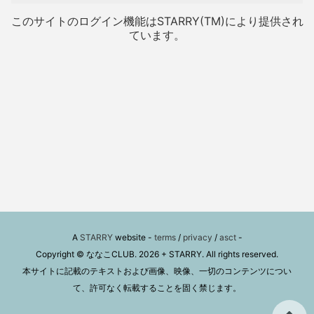
このサイトのログイン機能はSTARRY(TM)により提供され
ています。
A
STARRY
website -
terms
/
privacy
/
asct
-
Copyright © ななこCLUB. 2026 + STARRY. All rights reserved.
本サイトに記載のテキストおよび画像、映像、一切のコンテンツについ
て、許可なく転載することを固く禁じます。