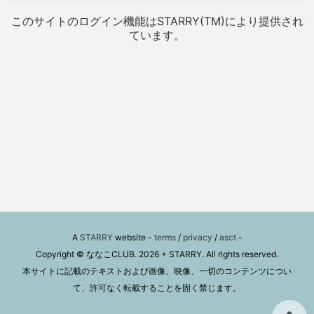
このサイトのログイン機能はSTARRY(TM)により提供され
ています。
A
STARRY
website -
terms
/
privacy
/
asct
-
Copyright © ななこCLUB. 2026 + STARRY. All rights reserved.
本サイトに記載のテキストおよび画像、映像、一切のコンテンツについ
て、許可なく転載することを固く禁じます。