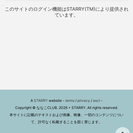
このサイトのログイン機能はSTARRY(TM)により提供され
ています。
A
STARRY
website -
terms
/
privacy
/
asct
-
Copyright © ななこCLUB. 2026 + STARRY. All rights reserved.
本サイトに記載のテキストおよび画像、映像、一切のコンテンツについ
て、許可なく転載することを固く禁じます。